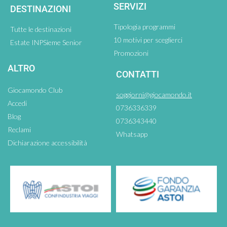
SERVIZI
DESTINAZIONI
Tipologia programmi
Tutte le destinazioni
10 motivi per sceglierci
Estate INPSieme Senior
Promozioni
ALTRO
CONTATTI
Giocamondo Club
soggiorni@giocamondo.it
Accedi
0736336339
Blog
0736343440
Reclami
Whatsapp
Dichiarazione accessibilità