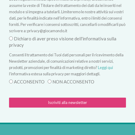
assume la veste di Titolare del trattamento dei dati da lei inseriti nel
modulo e si impegna a tutelarli. Limiteremo le nostre attività sui vostri
dati, per le finalità indicate nell’informativa, entro i limiti dei consensi
forniti. Per verificare i consensi sottoscritti, cancellarli o modificarli può
scrivere a:
privacy@giocamondo.it
Dichiaro di aver preso visione dell'informativa sulla
privacy
Consenti il trattamento dei Tuoi dati personali per il ricevimento della
Newsletter aziendale, di comunicazioni relative a nostri servizi,
prodotti, promozioni per finalità di marketing diretto?
Leggi qui
l'informativa estesa sulla privacy per maggiori dettagli.
ACCONSENTO
NON ACCONSENTO
Iscriviti alla newsletter