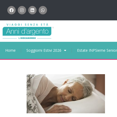
Home
Soggiorni Estivi 2026
Estate INPSieme Senio