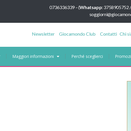
0736336339
–
(
Whatsapp
:
3758905752 
soggiorni@giocamond
Newsletter
Giocamondo Club
Contatti
Chi s
r
Maggiori informazioni
Perché sceglierci
Promozi