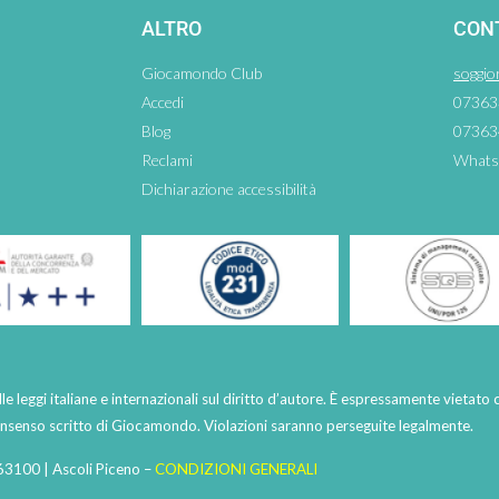
ALTRO
CON
Giocamondo Club
soggio
Accedi
07363
Blog
07363
Reclami
Whats
Dichiarazione accessibilità
lle leggi italiane e internazionali sul diritto d’autore. È espressamente vietato 
consenso scritto di Giocamondo. Violazioni saranno perseguite legalmente.
63100 | Ascoli Piceno –
CONDIZIONI GENERALI