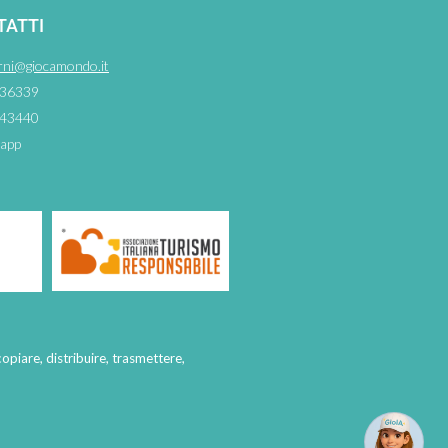
TATTI
rni@giocamondo.it
36339
43440
app
copiare, distribuire, trasmettere,