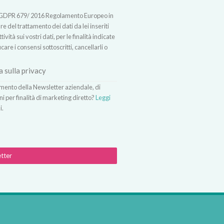
t.13 GDPR 679/ 2016 Regolamento Europeo in
 del trattamento dei dati da lei inseriti
vità sui vostri dati, per le finalità indicate
icare i consensi sottoscritti, cancellarli o
a sulla privacy
vimento della Newsletter aziendale, di
ni per finalità di marketing diretto?
Leggi
i.
etter