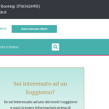
/
B
ooking: 3756562690
) |
o.it
iamo
Area riservata clienti
oni e bonus
Sei interessato ad un
Soggiorno?
Se sei interessato ad uno dei nostri soggiorni
e vuoi ricevere informazioni prima di