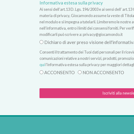
Informativa estesa sulla privacy
Ai sensi dell’art.13 D. Lgs. 196/2003 e ai sensi dell’ ar
materia di privacy, Giocamondo assume la veste di Titolare
nel modulo e si impegna a tutelarli. Limiteremo le nostre atti
nell’informativa, entro i limiti dei consensi forniti. Per verif
modificarli può scrivere a:
privacy@giocamondo.it
Dichiaro di aver preso visione dell'informativ
Consenti il trattamento dei Tuoi dati personali per il rice
comunicazioni relative a nostri servizi, prodotti, promozio
qui
l'informativa estesa sulla privacy per maggiori dettagl
ACCONSENTO
NON ACCONSENTO
Iscriviti alla newsl