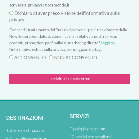
scrivere a:
privacy@giocamondo.it
Dichiaro di aver preso visione dell'informativa sulla
privacy
Consenti il trattamento dei Tuoi dati personali per il ricevimento della
Newsletter aziendale, di comunicazioni relative a nostri servizi,
prodotti, promozioni per finalità di marketing diretto?
Leggi qui
l'informativa estesa sulla privacy per maggiori dettagli.
ACCONSENTO
NON ACCONSENTO
Iscriviti alla newsletter
SERVIZI
DESTINAZIONI
Tipologia programmi
Tutte le destinazioni
10 motivi per sceglierci
Estate INPSieme Senior