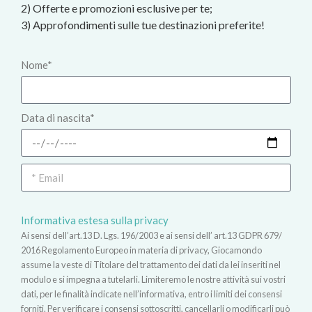
2) Offerte e promozioni esclusive per te;
3) Approfondimenti sulle tue destinazioni preferite!
Nome*
Data di nascita*
Informativa estesa sulla privacy
Ai sensi dell’art.13 D. Lgs. 196/2003 e ai sensi dell’ art.13 GDPR 679/
2016 Regolamento Europeo in materia di privacy, Giocamondo
assume la veste di Titolare del trattamento dei dati da lei inseriti nel
modulo e si impegna a tutelarli. Limiteremo le nostre attività sui vostri
dati, per le finalità indicate nell’informativa, entro i limiti dei consensi
forniti. Per verificare i consensi sottoscritti, cancellarli o modificarli può