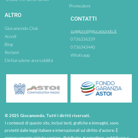
Promozioni
ALTRO
CONTATTI
Giocamondo Club
soggiorni@giocamondo.it
Accedi
0736336339
Blog
0736343440
Reclami
Whatsapp
Dichiarazione accessibilità
© 2025 Giocamondo. Tutti i diritti riservati.
I contenuti di questo sito, inclusi testi, grafiche e immagini, sono
protetti dalle leggi italiane e internazionali sul diritto d’autore. È
espressamente vietato copiare, distribuire, trasmettere, pubblicare o