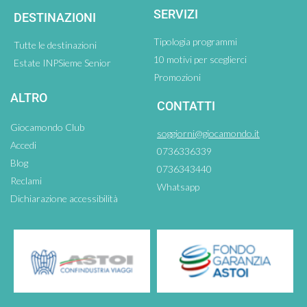
SERVIZI
DESTINAZIONI
Tipologia programmi
Tutte le destinazioni
10 motivi per sceglierci
Estate INPSieme Senior
Promozioni
ALTRO
CONTATTI
Giocamondo Club
soggiorni@giocamondo.it
Accedi
0736336339
Blog
0736343440
Reclami
Whatsapp
Dichiarazione accessibilità