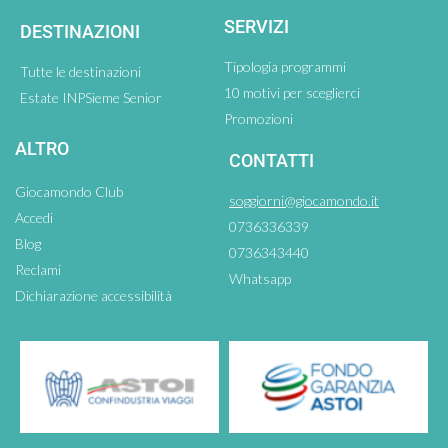
SERVIZI
DESTINAZIONI
Tipologia programmi
Tutte le destinazioni
10 motivi per sceglierci
Estate INPSieme Senior
Promozioni
ALTRO
CONTATTI
Giocamondo Club
soggiorni@giocamondo.it
Accedi
0736336339
Blog
0736343440
Reclami
Whatsapp
Dichiarazione accessibilità