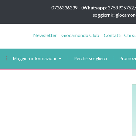
0736336339
–
(
Whatsapp
:
3758905752 
soggiorni@giocamond
Newsletter
Giocamondo Club
Contatti
Chi s
r
Maggiori informazioni
Perché sceglierci
Promozi