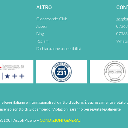
ALTRO
CON
Giocamondo Club
soggio
Accedi
07363
Blog
07363
Reclami
Whats
Dichiarazione accessibilità
lle leggi italiane e internazionali sul diritto d’autore. È espressamente vietato 
consenso scritto di Giocamondo. Violazioni saranno perseguite legalmente.
63100 | Ascoli Piceno –
CONDIZIONI GENERALI