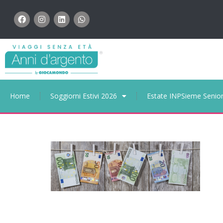
Home
Soggiorni Estivi 2026
Estate INPSieme Senio