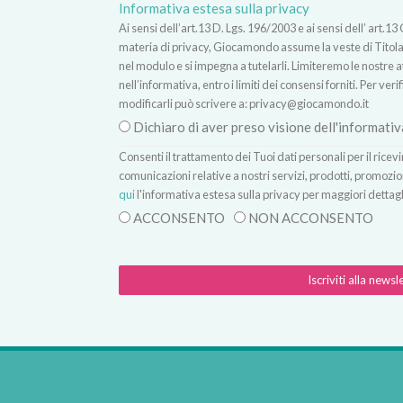
Informativa estesa sulla privacy
Ai sensi dell’art.13 D. Lgs. 196/2003 e ai sensi dell’ ar
materia di privacy, Giocamondo assume la veste di Titolare
nel modulo e si impegna a tutelarli. Limiteremo le nostre atti
nell’informativa, entro i limiti dei consensi forniti. Per verif
modificarli può scrivere a:
privacy@giocamondo.it
Dichiaro di aver preso visione dell'informativ
Consenti il trattamento dei Tuoi dati personali per il rice
comunicazioni relative a nostri servizi, prodotti, promozio
qui
l'informativa estesa sulla privacy per maggiori dettagl
ACCONSENTO
NON ACCONSENTO
Iscriviti alla newsl