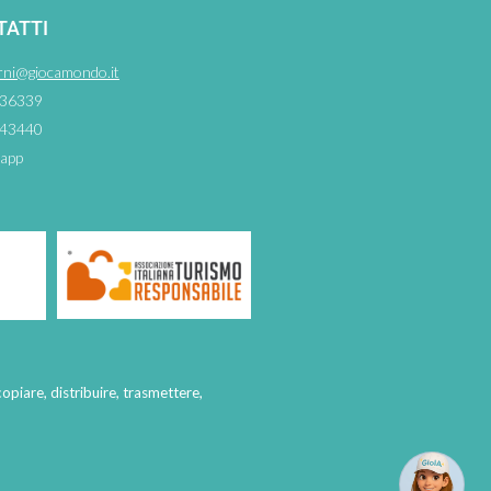
TATTI
rni@giocamondo.it
36339
43440
app
copiare, distribuire, trasmettere,