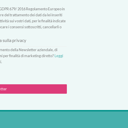
t.13 GDPR 679/ 2016 Regolamento Europeo in
 del trattamento dei dati da lei inseriti
vità sui vostri dati, per le finalità indicate
icare i consensi sottoscritti, cancellarli o
a sulla privacy
vimento della Newsletter aziendale, di
ni per finalità di marketing diretto?
Leggi
i.
etter