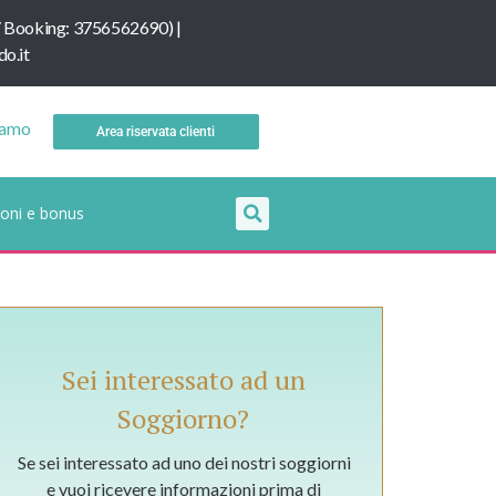
/
B
ooking: 3756562690
) |
o.it
iamo
Area riservata clienti
oni e bonus
Sei interessato ad un
Soggiorno?
Se sei interessato ad uno dei nostri soggiorni
e vuoi ricevere informazioni prima di