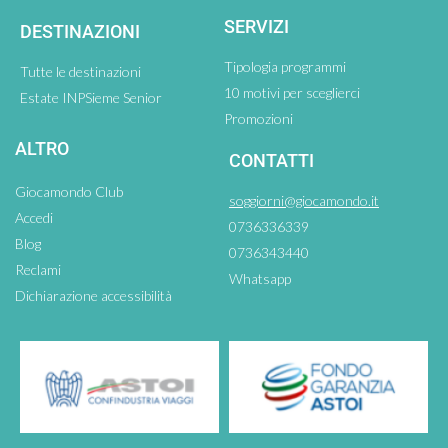
SERVIZI
DESTINAZIONI
Tipologia programmi
Tutte le destinazioni
10 motivi per sceglierci
Estate INPSieme Senior
Promozioni
ALTRO
CONTATTI
Giocamondo Club
soggiorni@giocamondo.it
Accedi
0736336339
Blog
0736343440
Reclami
Whatsapp
Dichiarazione accessibilità