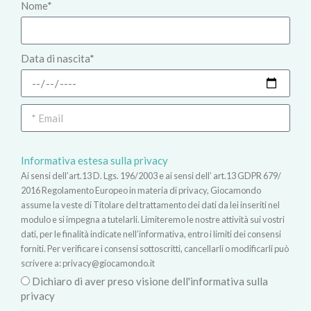
Nome*
Data di nascita*
Informativa estesa sulla privacy
Ai sensi dell’art.13 D. Lgs. 196/2003 e ai sensi dell’ art.13 GDPR 679/
2016 Regolamento Europeo in materia di privacy, Giocamondo
assume la veste di Titolare del trattamento dei dati da lei inseriti nel
modulo e si impegna a tutelarli. Limiteremo le nostre attività sui vostri
dati, per le finalità indicate nell’informativa, entro i limiti dei consensi
forniti. Per verificare i consensi sottoscritti, cancellarli o modificarli può
scrivere a:
privacy@giocamondo.it
Dichiaro di aver preso visione dell'informativa sulla
privacy