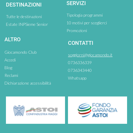
SERVIZI
DESTINAZIONI
Tipologia programmi
Tutte le destinazioni
10 motivi per sceglierci
Estate INPSieme Senior
Promozioni
ALTRO
CONTATTI
Giocamondo Club
soggiorni@giocamondo.it
Accedi
0736336339
Blog
0736343440
Reclami
Whatsapp
Dichiarazione accessibilità