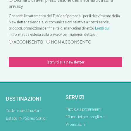
Dichiaro di aver preso visione dell'informativa sulla
privacy
Consenti il trattamento dei Tuoi dati personali per il ricevimento della
Newsletter aziendale, di comunicazioni relative a nostri servizi,
prodotti, promozioni per finalità di marketing diretto?
Leggi qui
l'informativa estesa sulla privacy per maggiori dettagli.
ACCONSENTO
NON ACCONSENTO
Iscriviti alla newsletter
SERVIZI
DESTINAZIONI
Tipologia programmi
Tutte le destinazioni
10 motivi per sceglierci
Estate INPSieme Senior
Promozioni