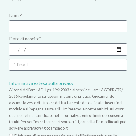
Nome*
Data di nascita*
Informativa estesa sulla privacy
Ai sensi dell’art.13 D. Lgs. 196/2003 e ai sensi dell’ art.13 GDPR 679/
2016 Regolamento Europeo in materia di privacy, Giocamondo
assume la veste di Titolare del trattamento dei dati da lei inseriti nel
modulo e si impegna a tutelarli. Limiteremo le nostre attività sui vostri
dati, per le finalità indicate nell’informativa, entro i limiti dei consensi
forniti. Per verificare i consensi sottoscritti, cancellarli o modificarli può
scrivere a:
privacy@giocamondo.it