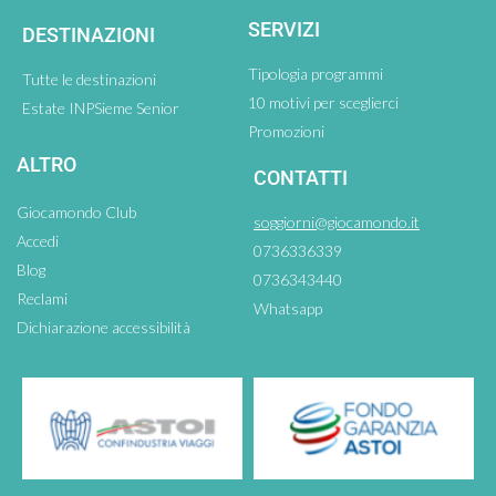
SERVIZI
DESTINAZIONI
Tipologia programmi
Tutte le destinazioni
10 motivi per sceglierci
Estate INPSieme Senior
Promozioni
ALTRO
CONTATTI
Giocamondo Club
soggiorni@giocamondo.it
Accedi
0736336339
Blog
0736343440
Reclami
Whatsapp
Dichiarazione accessibilità