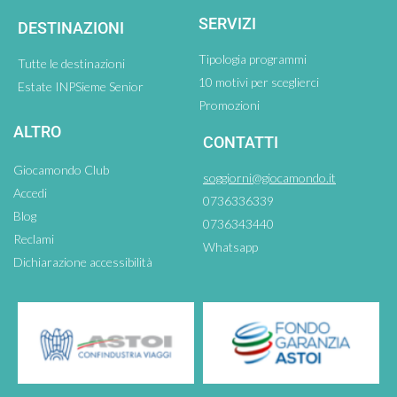
SERVIZI
DESTINAZIONI
Tipologia programmi
Tutte le destinazioni
10 motivi per sceglierci
Estate INPSieme Senior
Promozioni
ALTRO
CONTATTI
Giocamondo Club
soggiorni@giocamondo.it
Accedi
0736336339
Blog
0736343440
Reclami
Whatsapp
Dichiarazione accessibilità