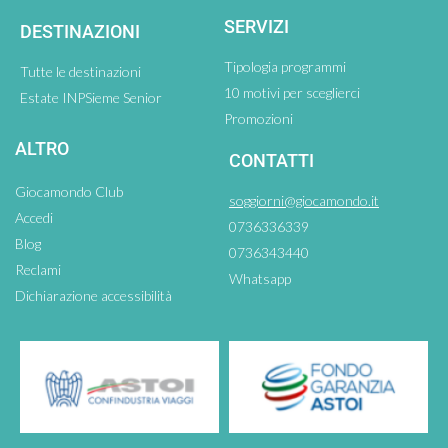
SERVIZI
DESTINAZIONI
Tipologia programmi
Tutte le destinazioni
10 motivi per sceglierci
Estate INPSieme Senior
Promozioni
ALTRO
CONTATTI
Giocamondo Club
soggiorni@giocamondo.it
Accedi
0736336339
Blog
0736343440
Reclami
Whatsapp
Dichiarazione accessibilità