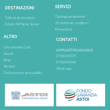
SERVIZI
DESTINAZIONI
Tipologia programmi
Tutte le destinazioni
10 motivi per sceglierci
Estate INPSieme Senior
Promozioni
ALTRO
CONTATTI
Giocamondo Club
soggiorni@giocamondo.it
Accedi
0736336339
Blog
0736343440
Reclami
Whatsapp
Dichiarazione accessibilità