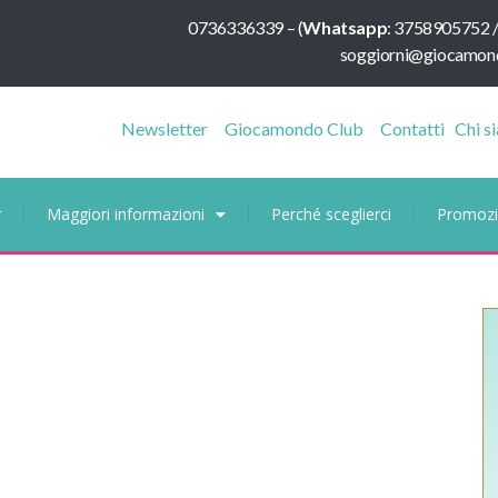
0736336339
–
(
Whatsapp
:
3758905752 
soggiorni@giocamond
Newsletter
Giocamondo Club
Contatti
Chi s
r
Maggiori informazioni
Perché sceglierci
Promozi