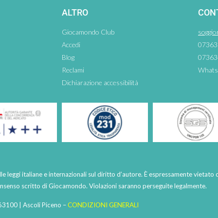
ALTRO
CON
Giocamondo Club
soggio
Accedi
07363
Blog
07363
Reclami
Whats
Dichiarazione accessibilità
lle leggi italiane e internazionali sul diritto d’autore. È espressamente vietato 
consenso scritto di Giocamondo. Violazioni saranno perseguite legalmente.
63100 | Ascoli Piceno –
CONDIZIONI GENERALI