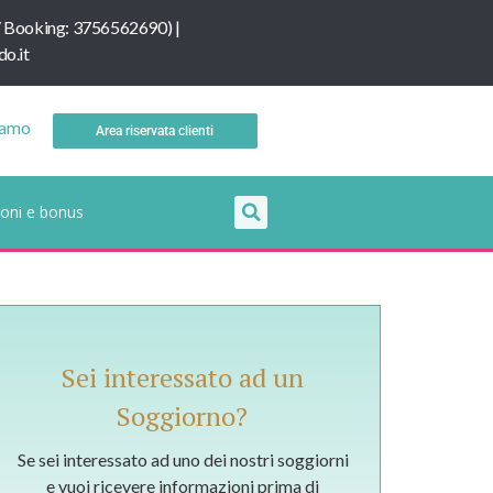
/
B
ooking: 3756562690
) |
o.it
iamo
Area riservata clienti
oni e bonus
Sei interessato ad un
Soggiorno?
Se sei interessato ad uno dei nostri soggiorni
e vuoi ricevere informazioni prima di