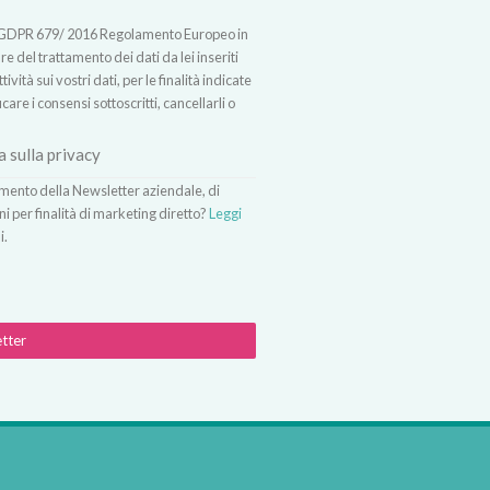
t.13 GDPR 679/ 2016 Regolamento Europeo in
 del trattamento dei dati da lei inseriti
vità sui vostri dati, per le finalità indicate
icare i consensi sottoscritti, cancellarli o
a sulla privacy
vimento della Newsletter aziendale, di
ni per finalità di marketing diretto?
Leggi
i.
etter