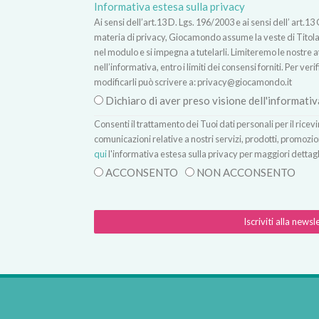
Informativa estesa sulla privacy
Ai sensi dell’art.13 D. Lgs. 196/2003 e ai sensi dell’ ar
materia di privacy, Giocamondo assume la veste di Titolare
nel modulo e si impegna a tutelarli. Limiteremo le nostre atti
nell’informativa, entro i limiti dei consensi forniti. Per verif
modificarli può scrivere a:
privacy@giocamondo.it
Dichiaro di aver preso visione dell'informativ
Consenti il trattamento dei Tuoi dati personali per il rice
comunicazioni relative a nostri servizi, prodotti, promozio
qui
l'informativa estesa sulla privacy per maggiori dettagl
ACCONSENTO
NON ACCONSENTO
Iscriviti alla newsl