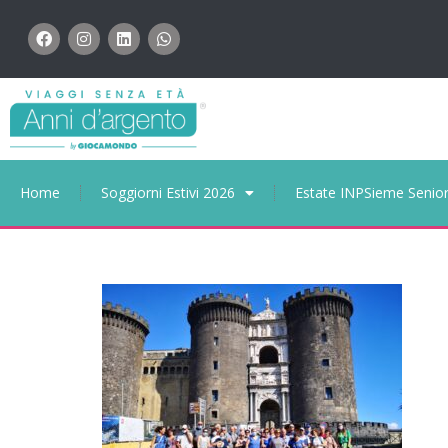
Home
Soggiorni Estivi 2026
Estate INPSieme Senio