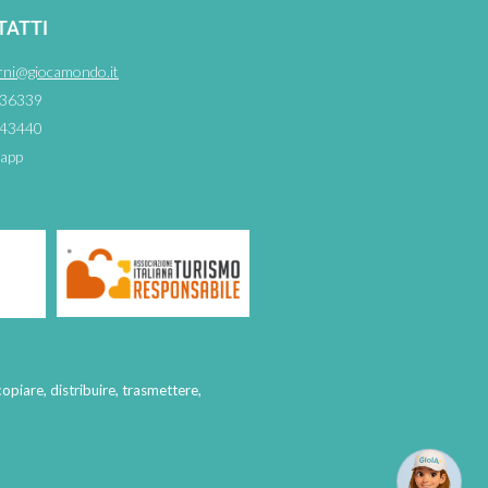
TATTI
rni@giocamondo.it
36339
43440
app
copiare, distribuire, trasmettere,