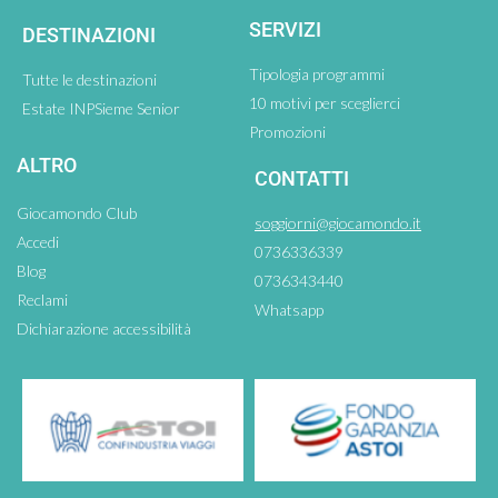
SERVIZI
DESTINAZIONI
Tipologia programmi
Tutte le destinazioni
10 motivi per sceglierci
Estate INPSieme Senior
Promozioni
ALTRO
CONTATTI
Giocamondo Club
soggiorni@giocamondo.it
Accedi
0736336339
Blog
0736343440
Reclami
Whatsapp
Dichiarazione accessibilità