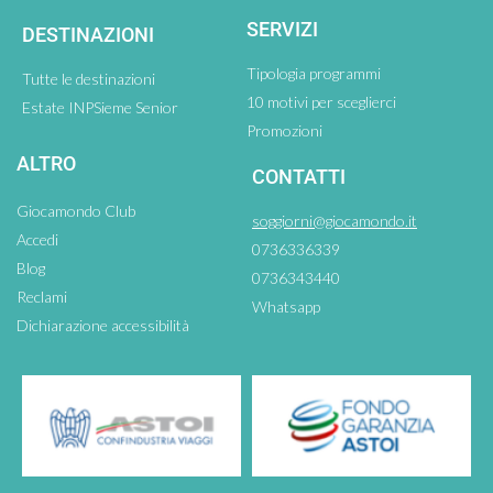
SERVIZI
DESTINAZIONI
Tipologia programmi
Tutte le destinazioni
10 motivi per sceglierci
Estate INPSieme Senior
Promozioni
ALTRO
CONTATTI
Giocamondo Club
soggiorni@giocamondo.it
Accedi
0736336339
Blog
0736343440
Reclami
Whatsapp
Dichiarazione accessibilità