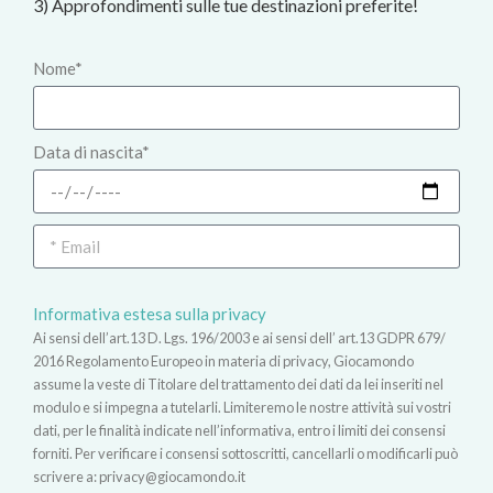
3) Approfondimenti sulle tue destinazioni preferite!
Nome*
Data di nascita*
Informativa estesa sulla privacy
Ai sensi dell’art.13 D. Lgs. 196/2003 e ai sensi dell’ art.13 GDPR 679/
2016 Regolamento Europeo in materia di privacy, Giocamondo
assume la veste di Titolare del trattamento dei dati da lei inseriti nel
modulo e si impegna a tutelarli. Limiteremo le nostre attività sui vostri
dati, per le finalità indicate nell’informativa, entro i limiti dei consensi
forniti. Per verificare i consensi sottoscritti, cancellarli o modificarli può
scrivere a:
privacy@giocamondo.it