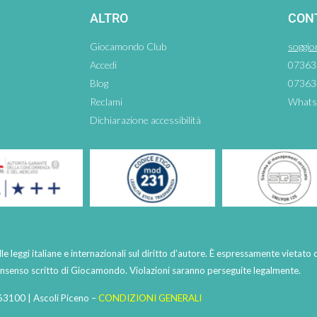
ALTRO
CON
Giocamondo Club
soggio
Accedi
07363
Blog
07363
Reclami
Whats
Dichiarazione accessibilità
lle leggi italiane e internazionali sul diritto d’autore. È espressamente vietato 
consenso scritto di Giocamondo. Violazioni saranno perseguite legalmente.
63100 | Ascoli Piceno –
CONDIZIONI GENERALI