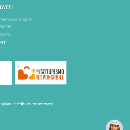
TATTI
rni@giocamondo.it
36339
43440
app
copiare, distribuire, trasmettere,