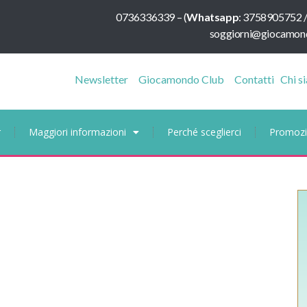
0736336339
–
(
Whatsapp
:
3758905752 
soggiorni@giocamond
Newsletter
Giocamondo Club
Contatti
Chi s
r
Maggiori informazioni
Perché sceglierci
Promozi