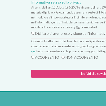
Informativa estesa sulla privacy
Ai sensi dell’art.13 D. Lgs. 196/2003 e ai sensi dell’ ar
materia di privacy, Giocamondo assume la veste di Titolare
nel modulo e si impegna a tutelarli. Limiteremo le nostre atti
nell’informativa, entro i limiti dei consensi forniti. Per verif
modificarli può scrivere a:
privacy@giocamondo.it
Dichiaro di aver preso visione dell'informativ
Consenti il trattamento dei Tuoi dati personali per il rice
comunicazioni relative a nostri servizi, prodotti, promozio
qui
l'informativa estesa sulla privacy per maggiori dettagl
ACCONSENTO
NON ACCONSENTO
Iscriviti alla newsl