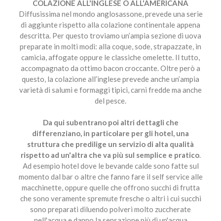
COLAZIONE ALL'INGLESE O ALL'AMERICANA
Diffusissima nel mondo anglosassone, prevede una serie
di aggiunte rispetto alla colazione continentale appena
descritta. Per questo troviamo un’ampia sezione di uova
preparate in molti modi: alla coque, sode, strapazzate, in
camicia, affogate oppure le classiche omelette. Il tutto,
accompagnato da ottimo bacon croccante. Oltre però a
questo, la colazione all’inglese prevede anche un’ampia
varietà di salumi e formaggi tipici, carni fredde ma anche
del pesce.
Da qui subentrano poi altri dettagli che
differenziano, in particolare per gli hotel, una
struttura che predilige un servizio di alta qualità
rispetto ad un'altra che va più sul semplice e pratico
.
Ad esempio hotel dove le bevande calde sono fatte sul
momento dal bar o altre che fanno fare il self service alle
macchinette, oppure quelle che offrono succhi di frutta
che sono veramente spremute fresche o altri i cui succhi
sono preparati diluendo polveri molto zuccherate
nell'acqua e danno la sensazione più di un'acqua