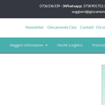
0736336339
–
(
Whatsapp
:
3758905752 
soggiorni@giocamond
Newsletter
Giocamondo Club
Contatti
Chi s
r
Maggiori informazioni
Perché sceglierci
Promozi