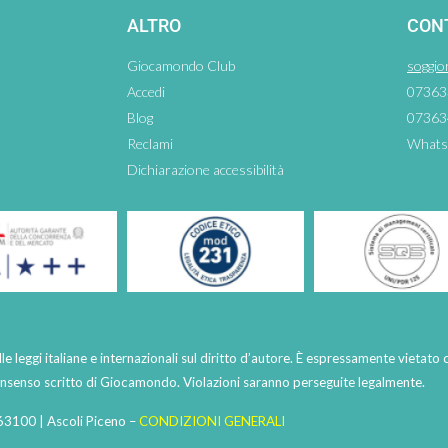
ALTRO
CON
Giocamondo Club
soggio
Accedi
07363
Blog
07363
Reclami
Whats
Dichiarazione accessibilità
lle leggi italiane e internazionali sul diritto d’autore. È espressamente vietato 
consenso scritto di Giocamondo. Violazioni saranno perseguite legalmente.
63100 | Ascoli Piceno –
CONDIZIONI GENERALI