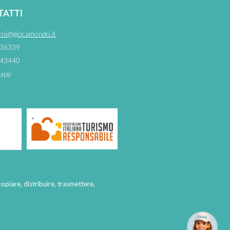
TATTI
rni@giocamondo.it
36339
43440
app
copiare, distribuire, trasmettere,