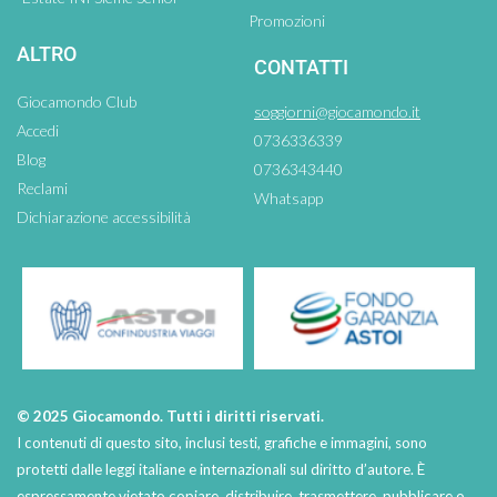
Promozioni
ALTRO
CONTATTI
Giocamondo Club
soggiorni@giocamondo.it
Accedi
0736336339
Blog
0736343440
Reclami
Whatsapp
Dichiarazione accessibilità
© 2025 Giocamondo. Tutti i diritti riservati.
I contenuti di questo sito, inclusi testi, grafiche e immagini, sono
protetti dalle leggi italiane e internazionali sul diritto d’autore. È
espressamente vietato copiare, distribuire, trasmettere, pubblicare o