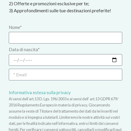
2) Offerte e promozioni esclusive per te;
3) Approfondimenti sulle tue destinazioni preferite!
Nome*
Data di nascita*
Informativa estesa sulla privacy
Ai sensi dell’art.13 D. Lgs. 196/2003 e ai sensi dell’ art.13 GDPR 679/
2016 Regolamento Europeo in materia di privacy, Giocamondo
assume la veste di Titolare del trattamento dei dati da lei inseriti nel
modulo e si impegna a tutelarli. Limiteremo le nostre attività sui vostri
dati, per le finalità indicate nell’informativa, entro i limiti dei consensi
forniti. Per verificare i consensi sottoscritti, cancellarli o modificarli può