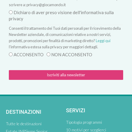
scrivere a:
privacy@giocamondo.it
Dichiaro di aver preso visione dell'informativa sulla
privacy
Consenti il trattamento dei Tuoi dati personali per il ricevimento della
Newsletter aziendale, di comunicazioni relative a nostri servizi,
prodotti, promozioni per finalità di marketing diretto?
Leggi qui
l'informativa estesa sulla privacy per maggiori dettagli.
ACCONSENTO
NON ACCONSENTO
Iscriviti alla newsletter
SERVIZI
DESTINAZIONI
Tipologia programmi
Tutte le destinazioni
10 motivi per sceglierci
Estate INPSieme Senior