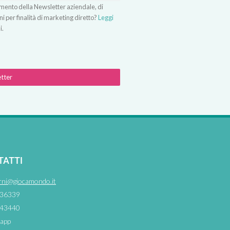
vimento della Newsletter aziendale, di
ni per finalità di marketing diretto?
Leggi
i.
etter
TATTI
rni@giocamondo.it
36339
43440
app