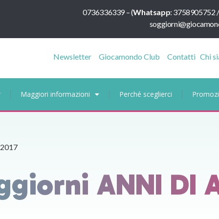
0736336339
–
(
Whatsapp
:
3758905752 
soggiorni@giocamond
Newsletter
Giocamondo Club
Contatti
Chi s
r
Maggiori informazioni
Perché sceglierci
Promozi
 2017
ggiorni ANNI DI