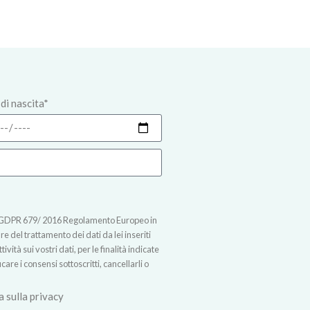
di nascita*
t.13 GDPR 679/ 2016 Regolamento Europeo in
 del trattamento dei dati da lei inseriti
vità sui vostri dati, per le finalità indicate
icare i consensi sottoscritti, cancellarli o
a sulla privacy