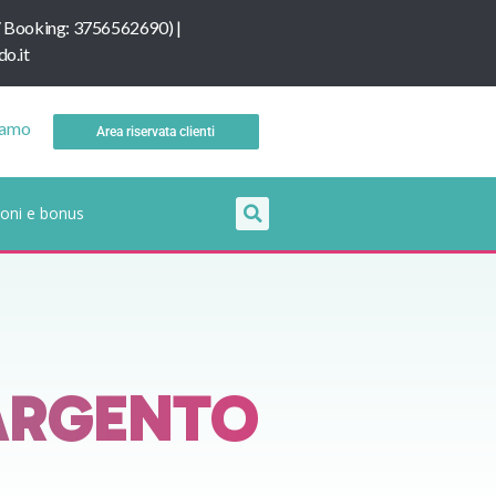
/
B
ooking: 3756562690
) |
o.it
iamo
Area riservata clienti
oni e bonus
 ARGENTO