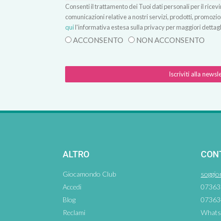
Consenti il trattamento dei Tuoi dati personali per il rice
comunicazioni relative a nostri servizi, prodotti, promozio
qui
l'informativa estesa sulla privacy per maggiori dettagl
ACCONSENTO
NON ACCONSENTO
Iscriviti alla newsl
ALTRO
CON
Giocamondo Club
soggio
Accedi
07363
Blog
07363
Reclami
Whats