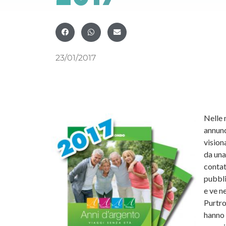
23/01/2017
Nelle 
annunc
vision
da una
contat
pubbli
e ve n
Purtro
hanno 