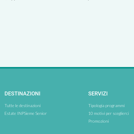
DESTINAZIONI
SERVIZI
Tutte le destinazioni
Tipologia programmi
Estate INPSieme Senior
10 motivi per sceglierci
Promozioni