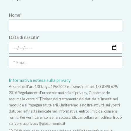
Nome*
Data di nascita*
Informativa estesa sulla privacy
Ai sensi dell’art.13 D. Lgs. 196/2003 e ai sensi dell’ art.13 GDPR 679/
2016 Regolamento Europeo in materia di privacy, Giocamondo
assume la veste di Titolare del trattamento dei dati da lei inseriti nel
modulo e si impegna a tutelarli. Limiteremo le nostre attività sui vostri
dati, per le finalità indicate nell’informativa, entro i limiti dei consensi
forniti. Per verificare i consensi sottoscritti, cancellarli o modificarli può
scrivere a:
privacy@giocamondo.it