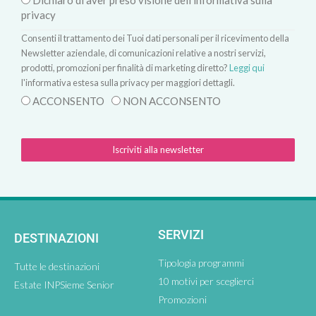
Dichiaro di aver preso visione dell'informativa sulla
privacy
Consenti il trattamento dei Tuoi dati personali per il ricevimento della
Newsletter aziendale, di comunicazioni relative a nostri servizi,
prodotti, promozioni per finalità di marketing diretto?
Leggi qui
l'informativa estesa sulla privacy per maggiori dettagli.
ACCONSENTO
NON ACCONSENTO
Iscriviti alla newsletter
SERVIZI
DESTINAZIONI
Tipologia programmi
Tutte le destinazioni
10 motivi per sceglierci
Estate INPSieme Senior
Promozioni