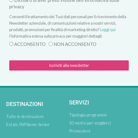
Dichiaro di aver preso visione dell'informativa sulla
privacy
Consenti il trattamento dei Tuoi dati personali per il ricevimento della
Newsletter aziendale, di comunicazioni relative a nostri servizi,
prodotti, promozioni per finalità di marketing diretto?
Leggi qui
l'informativa estesa sulla privacy per maggiori dettagli.
ACCONSENTO
NON ACCONSENTO
Iscriviti alla newsletter
SERVIZI
DESTINAZIONI
Tipologia programmi
Tutte le destinazioni
10 motivi per sceglierci
Estate INPSieme Senior
Promozioni