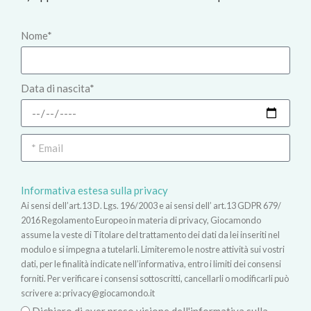
Nome*
Data di nascita*
Informativa estesa sulla privacy
Ai sensi dell’art.13 D. Lgs. 196/2003 e ai sensi dell’ art.13 GDPR 679/
2016 Regolamento Europeo in materia di privacy, Giocamondo
assume la veste di Titolare del trattamento dei dati da lei inseriti nel
modulo e si impegna a tutelarli. Limiteremo le nostre attività sui vostri
dati, per le finalità indicate nell’informativa, entro i limiti dei consensi
forniti. Per verificare i consensi sottoscritti, cancellarli o modificarli può
scrivere a:
privacy@giocamondo.it