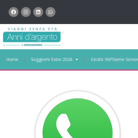
Home
Soggiorni Estivi 2026
Estate INPSieme Senio