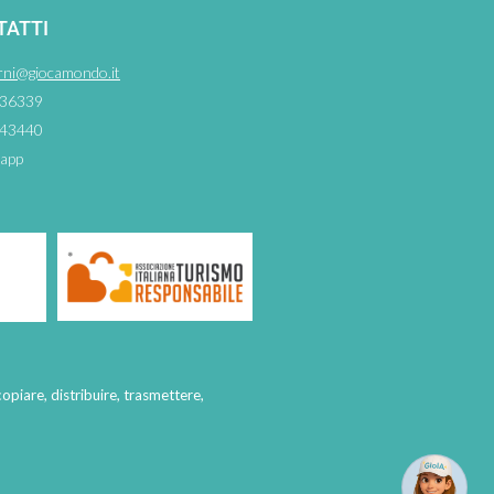
TATTI
rni@giocamondo.it
36339
43440
app
copiare, distribuire, trasmettere,