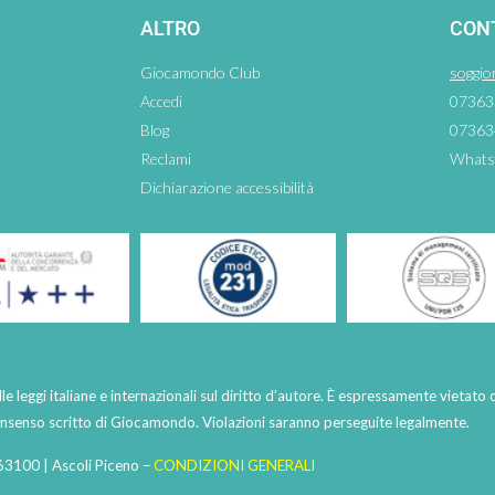
ALTRO
CON
Giocamondo Club
soggio
Accedi
07363
Blog
07363
Reclami
Whats
Dichiarazione accessibilità
lle leggi italiane e internazionali sul diritto d’autore. È espressamente vietato 
consenso scritto di Giocamondo. Violazioni saranno perseguite legalmente.
63100 | Ascoli Piceno –
CONDIZIONI GENERALI