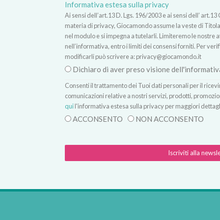
Informativa estesa sulla privacy
Ai sensi dell’art.13 D. Lgs. 196/2003 e ai sensi dell’ ar
materia di privacy, Giocamondo assume la veste di Titolare
nel modulo e si impegna a tutelarli. Limiteremo le nostre atti
nell’informativa, entro i limiti dei consensi forniti. Per verif
modificarli può scrivere a:
privacy@giocamondo.it
Dichiaro di aver preso visione dell'informativ
Consenti il trattamento dei Tuoi dati personali per il rice
comunicazioni relative a nostri servizi, prodotti, promozio
qui
l'informativa estesa sulla privacy per maggiori dettagl
ACCONSENTO
NON ACCONSENTO
Iscriviti alla newsl