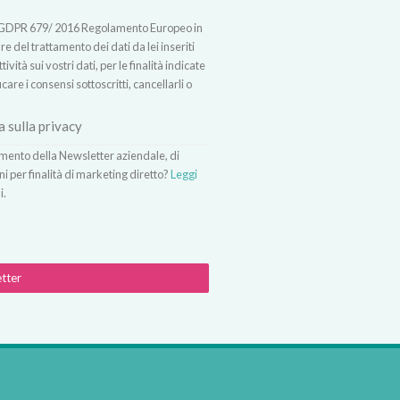
t.13 GDPR 679/ 2016 Regolamento Europeo in
 del trattamento dei dati da lei inseriti
vità sui vostri dati, per le finalità indicate
icare i consensi sottoscritti, cancellarli o
a sulla privacy
vimento della Newsletter aziendale, di
ni per finalità di marketing diretto?
Leggi
i.
etter