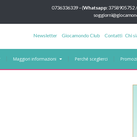
0736336339
–
(
Whatsapp
:
3758905752 
soggiorni@giocamond
Newsletter
Giocamondo Club
Contatti
Chi s
r
Maggiori informazioni
Perché sceglierci
Promozi