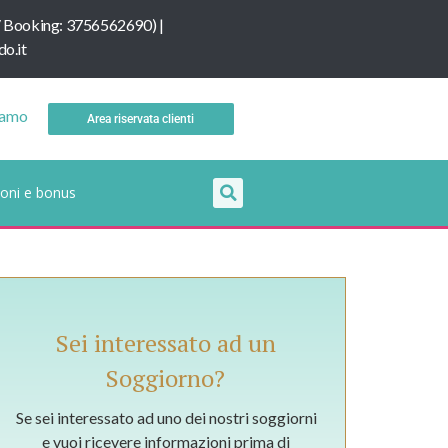
/
B
ooking: 3756562690
) |
o.it
iamo
Area riservata clienti
oni e bonus
Sei interessato ad un
Soggiorno?
Se sei interessato ad uno dei nostri soggiorni
e vuoi ricevere informazioni prima di