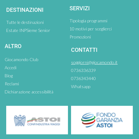
SERVIZI
DESTINAZIONI
Tipologia programmi
Tutte le destinazioni
10 motivi per sceglierci
Estate INPSieme Senior
Promozioni
ALTRO
CONTATTI
Giocamondo Club
soggiorni@giocamondo.it
Accedi
0736336339
Blog
0736343440
Reclami
Whatsapp
Dichiarazione accessibilità