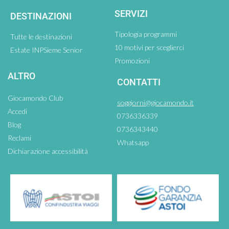
SERVIZI
DESTINAZIONI
Tipologia programmi
Tutte le destinazioni
10 motivi per sceglierci
Estate INPSieme Senior
Promozioni
ALTRO
CONTATTI
Giocamondo Club
soggiorni@giocamondo.it
Accedi
0736336339
Blog
0736343440
Reclami
Whatsapp
Dichiarazione accessibilità