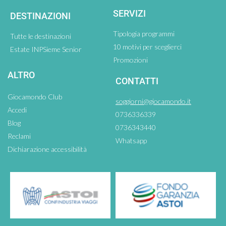
SERVIZI
DESTINAZIONI
Tipologia programmi
Tutte le destinazioni
10 motivi per sceglierci
Estate INPSieme Senior
Promozioni
ALTRO
CONTATTI
Giocamondo Club
soggiorni@giocamondo.it
Accedi
0736336339
Blog
0736343440
Reclami
Whatsapp
Dichiarazione accessibilità