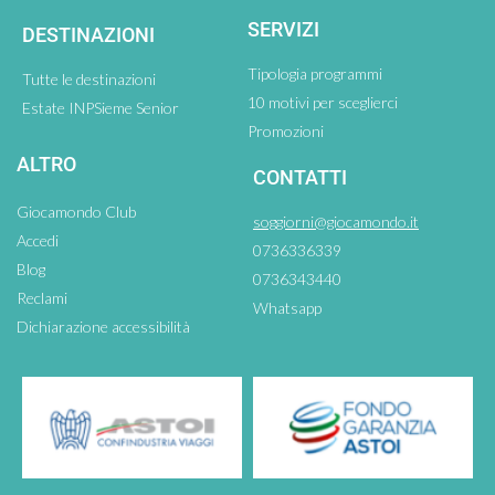
SERVIZI
DESTINAZIONI
Tipologia programmi
Tutte le destinazioni
10 motivi per sceglierci
Estate INPSieme Senior
Promozioni
ALTRO
CONTATTI
Giocamondo Club
soggiorni@giocamondo.it
Accedi
0736336339
Blog
0736343440
Reclami
Whatsapp
Dichiarazione accessibilità