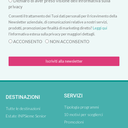
Dichiaro di aver preso visione dell'informativa sulla
privacy
Consenti il trattamento dei Tuoi dati personali per il ricevimento della
Newsletter aziendale, di comunicazioni relative a nostri servizi,
prodotti, promozioni per finalità di marketing diretto?
Leggi qui
l'informativa estesa sulla privacy per maggiori dettagli.
ACCONSENTO
NON ACCONSENTO
Iscriviti alla newsletter
SERVIZI
DESTINAZIONI
Tipologia programmi
Tutte le destinazioni
10 motivi per sceglierci
Estate INPSieme Senior
Promozioni