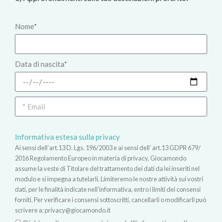
Nome*
Data di nascita*
Informativa estesa sulla privacy
Ai sensi dell’art.13 D. Lgs. 196/2003 e ai sensi dell’ art.13 GDPR 679/
2016 Regolamento Europeo in materia di privacy, Giocamondo
assume la veste di Titolare del trattamento dei dati da lei inseriti nel
modulo e si impegna a tutelarli. Limiteremo le nostre attività sui vostri
dati, per le finalità indicate nell’informativa, entro i limiti dei consensi
forniti. Per verificare i consensi sottoscritti, cancellarli o modificarli può
scrivere a:
privacy@giocamondo.it