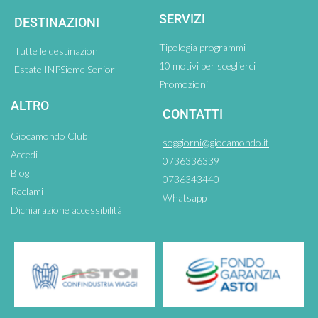
SERVIZI
DESTINAZIONI
Tipologia programmi
Tutte le destinazioni
10 motivi per sceglierci
Estate INPSieme Senior
Promozioni
ALTRO
CONTATTI
Giocamondo Club
soggiorni@giocamondo.it
Accedi
0736336339
Blog
0736343440
Reclami
Whatsapp
Dichiarazione accessibilità