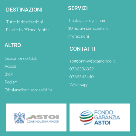
SERVIZI
DESTINAZIONI
Tipologia programmi
Tutte le destinazioni
10 motivi per sceglierci
Estate INPSieme Senior
Promozioni
ALTRO
CONTATTI
Giocamondo Club
soggiorni@giocamondo.it
Accedi
0736336339
Blog
0736343440
Reclami
Whatsapp
Dichiarazione accessibilità