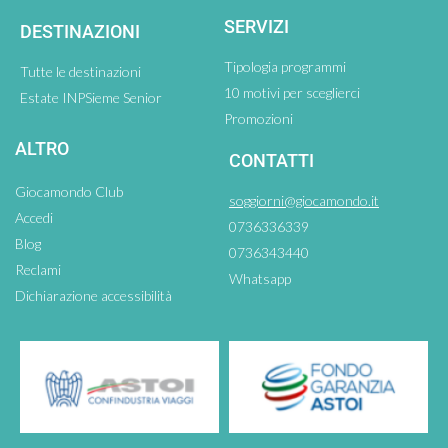
SERVIZI
DESTINAZIONI
Tipologia programmi
Tutte le destinazioni
10 motivi per sceglierci
Estate INPSieme Senior
Promozioni
ALTRO
CONTATTI
Giocamondo Club
soggiorni@giocamondo.it
Accedi
0736336339
Blog
0736343440
Reclami
Whatsapp
Dichiarazione accessibilità