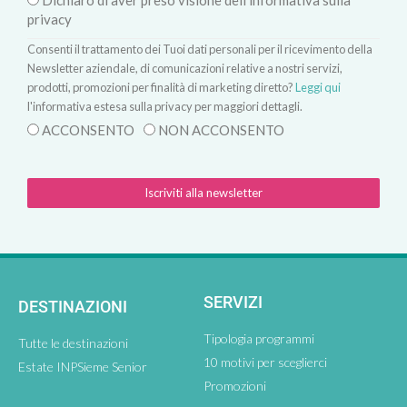
Dichiaro di aver preso visione dell'informativa sulla
privacy
Consenti il trattamento dei Tuoi dati personali per il ricevimento della
Newsletter aziendale, di comunicazioni relative a nostri servizi,
prodotti, promozioni per finalità di marketing diretto?
Leggi qui
l'informativa estesa sulla privacy per maggiori dettagli.
ACCONSENTO
NON ACCONSENTO
Iscriviti alla newsletter
SERVIZI
DESTINAZIONI
Tipologia programmi
Tutte le destinazioni
10 motivi per sceglierci
Estate INPSieme Senior
Promozioni