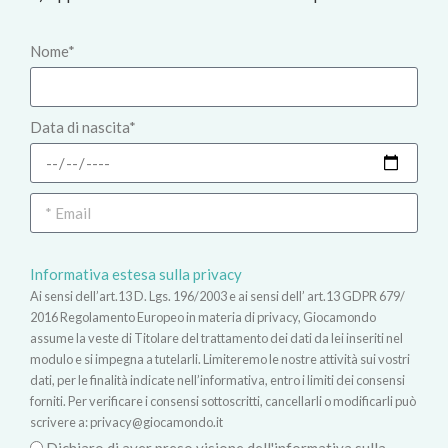
Nome*
Data di nascita*
Informativa estesa sulla privacy
Ai sensi dell’art.13 D. Lgs. 196/2003 e ai sensi dell’ art.13 GDPR 679/
2016 Regolamento Europeo in materia di privacy, Giocamondo
assume la veste di Titolare del trattamento dei dati da lei inseriti nel
modulo e si impegna a tutelarli. Limiteremo le nostre attività sui vostri
dati, per le finalità indicate nell’informativa, entro i limiti dei consensi
forniti. Per verificare i consensi sottoscritti, cancellarli o modificarli può
scrivere a:
privacy@giocamondo.it