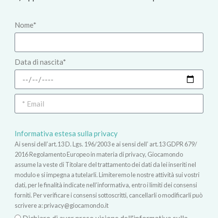
Nome*
Data di nascita*
Informativa estesa sulla privacy
Ai sensi dell’art.13 D. Lgs. 196/2003 e ai sensi dell’ art.13 GDPR 679/
2016 Regolamento Europeo in materia di privacy, Giocamondo
assume la veste di Titolare del trattamento dei dati da lei inseriti nel
modulo e si impegna a tutelarli. Limiteremo le nostre attività sui vostri
dati, per le finalità indicate nell’informativa, entro i limiti dei consensi
forniti. Per verificare i consensi sottoscritti, cancellarli o modificarli può
scrivere a:
privacy@giocamondo.it