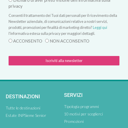
Dichiaro di aver preso visione dell'informativa sulla
privacy
Consenti il trattamento dei Tuoi dati personali per il ricevimento della
Newsletter aziendale, di comunicazioni relative a nostri servizi,
prodotti, promozioni per finalità di marketing diretto?
Leggi qui
l'informativa estesa sulla privacy per maggiori dettagli.
ACCONSENTO
NON ACCONSENTO
Iscriviti alla newsletter
SERVIZI
DESTINAZIONI
Tipologia programmi
Tutte le destinazioni
10 motivi per sceglierci
Estate INPSieme Senior
Promozioni