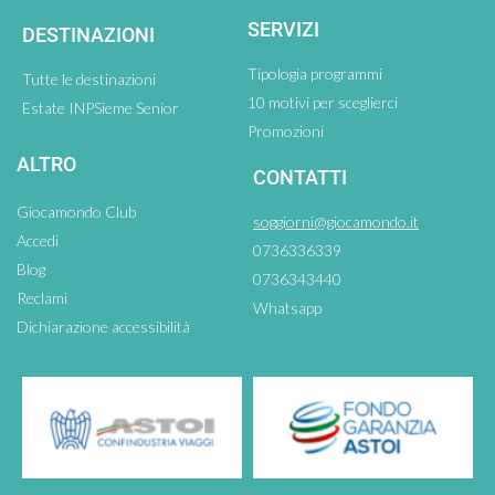
SERVIZI
DESTINAZIONI
Tipologia programmi
Tutte le destinazioni
10 motivi per sceglierci
Estate INPSieme Senior
Promozioni
ALTRO
CONTATTI
Giocamondo Club
soggiorni@giocamondo.it
Accedi
0736336339
Blog
0736343440
Reclami
Whatsapp
Dichiarazione accessibilità