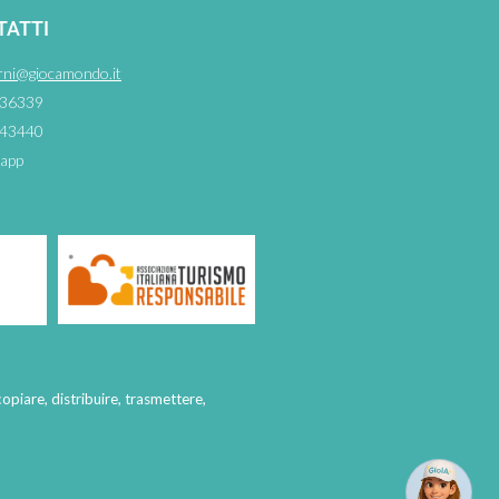
TATTI
rni@giocamondo.it
36339
43440
app
copiare, distribuire, trasmettere,