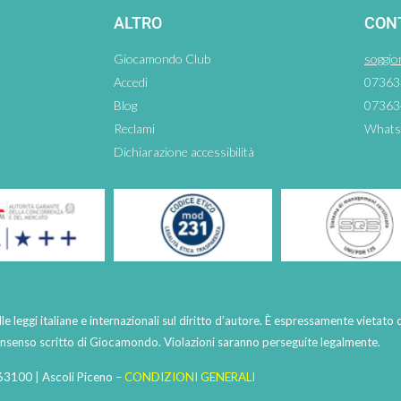
ALTRO
CON
Giocamondo Club
soggio
Accedi
07363
Blog
07363
Reclami
Whats
Dichiarazione accessibilità
lle leggi italiane e internazionali sul diritto d’autore. È espressamente vietato 
consenso scritto di Giocamondo. Violazioni saranno perseguite legalmente.
63100 | Ascoli Piceno –
CONDIZIONI GENERALI