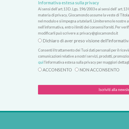
Informativa estesa sulla privacy
Ai sensi dell’art.13 D. Lgs. 196/2003 e ai sensi dell’ ar
materia di privacy, Giocamondo assume la veste di Titolare
nel modulo e si impegna a tutelarli. Limiteremo le nostre atti
nell’informativa, entro i limiti dei consensi forniti. Per verif
modificarli può scrivere a:
privacy@giocamondo.it
Dichiaro di aver preso visione dell'informativ
Consenti il trattamento dei Tuoi dati personali per il rice
comunicazioni relative a nostri servizi, prodotti, promozio
qui
l'informativa estesa sulla privacy per maggiori dettagl
ACCONSENTO
NON ACCONSENTO
Iscriviti alla newsl