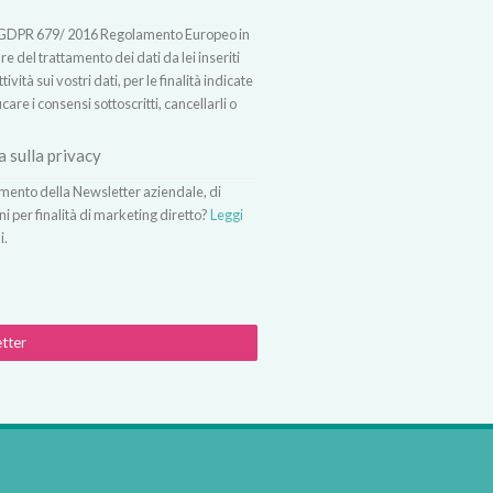
t.13 GDPR 679/ 2016 Regolamento Europeo in
 del trattamento dei dati da lei inseriti
vità sui vostri dati, per le finalità indicate
icare i consensi sottoscritti, cancellarli o
a sulla privacy
vimento della Newsletter aziendale, di
ni per finalità di marketing diretto?
Leggi
i.
etter