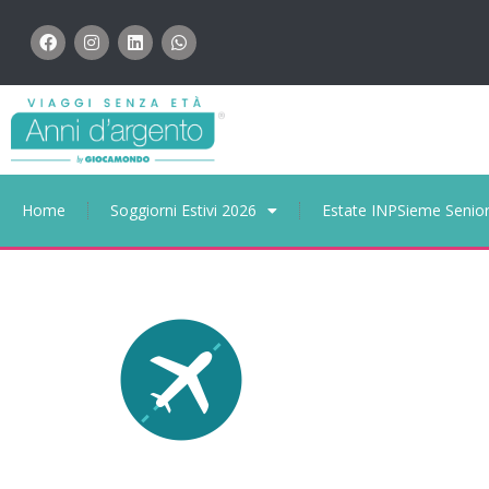
Home
Soggiorni Estivi 2026
Estate INPSieme Senio