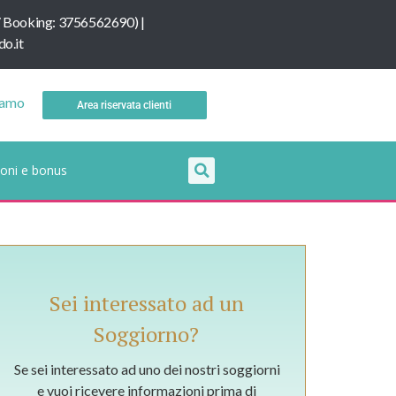
/
B
ooking: 3756562690
) |
o.it
iamo
Area riservata clienti
oni e bonus
Sei interessato ad un
Soggiorno?
Se sei interessato ad uno dei nostri soggiorni
e vuoi ricevere informazioni prima di