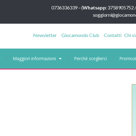
0736336339
–
(
Whatsapp
:
3758905752 
soggiorni@giocamond
Newsletter
Giocamondo Club
Contatti
Chi s
r
Maggiori informazioni
Perché sceglierci
Promozi