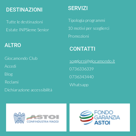
SERVIZI
DESTINAZIONI
Tipologia programmi
Tutte le destinazioni
10 motivi per sceglierci
Estate INPSieme Senior
Promozioni
ALTRO
CONTATTI
Giocamondo Club
soggiorni@giocamondo.it
Accedi
0736336339
Blog
0736343440
Reclami
Whatsapp
Dichiarazione accessibilità