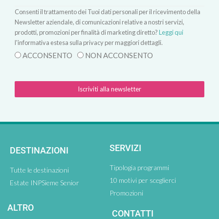
Consenti il trattamento dei Tuoi dati personali per il ricevimento della
Newsletter aziendale, di comunicazioni relative a nostri servizi,
prodotti, promozioni per finalità di marketing diretto?
Leggi qui
l'informativa estesa sulla privacy per maggiori dettagli.
ACCONSENTO
NON ACCONSENTO
Iscriviti alla newsletter
SERVIZI
DESTINAZIONI
Tipologia programmi
Tutte le destinazioni
10 motivi per sceglierci
Estate INPSieme Senior
Promozioni
ALTRO
CONTATTI