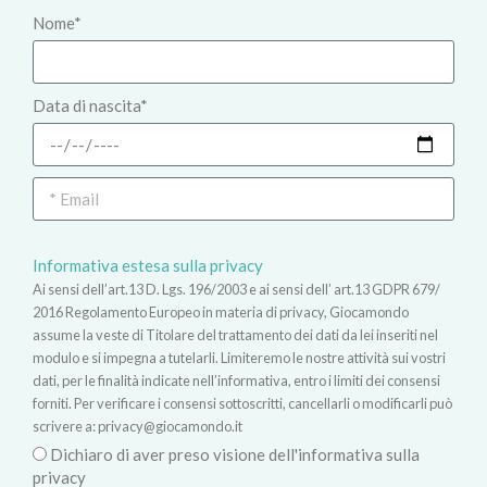
Nome*
Data di nascita*
Informativa estesa sulla privacy
Ai sensi dell’art.13 D. Lgs. 196/2003 e ai sensi dell’ art.13 GDPR 679/
2016 Regolamento Europeo in materia di privacy, Giocamondo
assume la veste di Titolare del trattamento dei dati da lei inseriti nel
modulo e si impegna a tutelarli. Limiteremo le nostre attività sui vostri
dati, per le finalità indicate nell’informativa, entro i limiti dei consensi
forniti. Per verificare i consensi sottoscritti, cancellarli o modificarli può
scrivere a:
privacy@giocamondo.it
Dichiaro di aver preso visione dell'informativa sulla
privacy