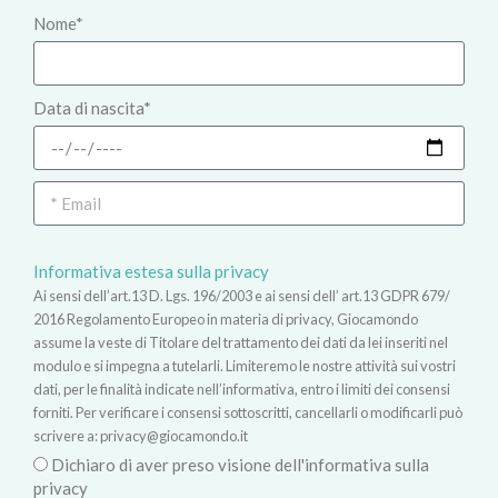
Nome*
Data di nascita*
Informativa estesa sulla privacy
Ai sensi dell’art.13 D. Lgs. 196/2003 e ai sensi dell’ art.13 GDPR 679/
2016 Regolamento Europeo in materia di privacy, Giocamondo
assume la veste di Titolare del trattamento dei dati da lei inseriti nel
modulo e si impegna a tutelarli. Limiteremo le nostre attività sui vostri
dati, per le finalità indicate nell’informativa, entro i limiti dei consensi
forniti. Per verificare i consensi sottoscritti, cancellarli o modificarli può
scrivere a:
privacy@giocamondo.it
Dichiaro di aver preso visione dell'informativa sulla
privacy