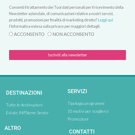
Consenti il trattamento dei Tuoi dati personali per il ricevimento della
Newsletter aziendale, di comunicazioni relative a nostri servizi,
prodotti, promozioni per finalità di marketing diretto?
Leggi qui
l'informativa estesa sulla privacy per maggiori dettagli.
ACCONSENTO
NON ACCONSENTO
Iscriviti alla newsletter
SERVIZI
DESTINAZIONI
Tipologia programmi
Tutte le destinazioni
10 motivi per sceglierci
Estate INPSieme Senior
Promozioni
ALTRO
CONTATTI