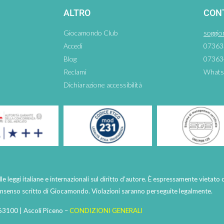
ALTRO
CON
Giocamondo Club
soggio
Accedi
07363
Blog
07363
Reclami
Whats
Dichiarazione accessibilità
lle leggi italiane e internazionali sul diritto d’autore. È espressamente vietato 
consenso scritto di Giocamondo. Violazioni saranno perseguite legalmente.
63100 | Ascoli Piceno –
CONDIZIONI GENERALI