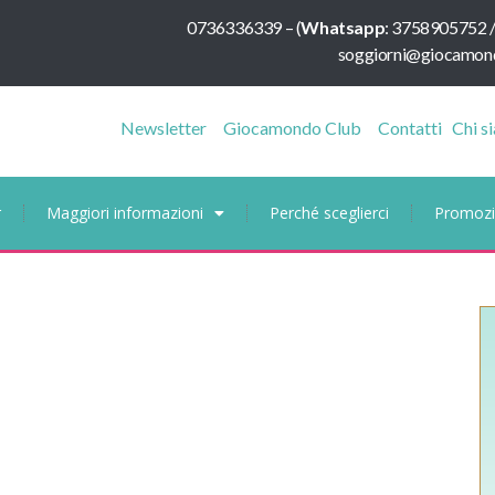
0736336339
–
(
Whatsapp
:
3758905752 
soggiorni@giocamond
Newsletter
Giocamondo Club
Contatti
Chi s
r
Maggiori informazioni
Perché sceglierci
Promozi