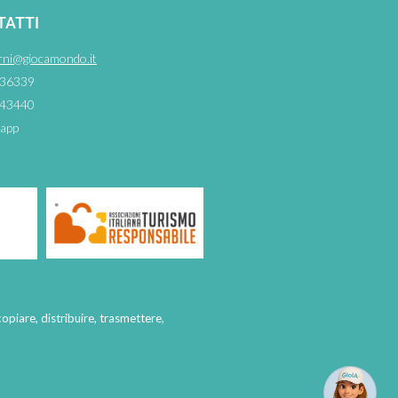
TATTI
rni@giocamondo.it
36339
43440
app
copiare, distribuire, trasmettere,