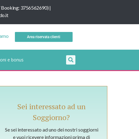
/
B
ooking: 3756562690
) |
o.it
iamo
Area riservata clienti
oni e bonus
Sei interessato ad un
Soggiorno?
Se sei interessato ad uno dei nostri soggiorni
e vuoi ricevere informazioni prima di