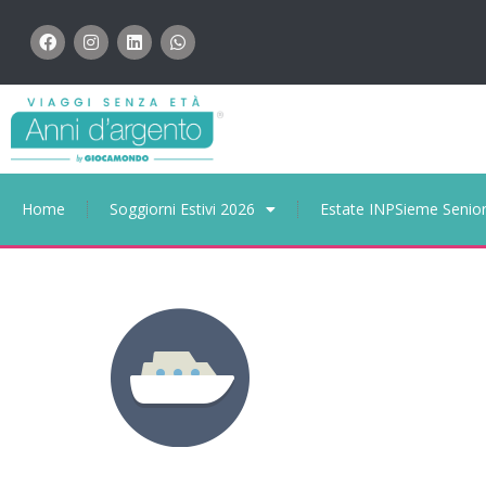
Home
Soggiorni Estivi 2026
Estate INPSieme Senio