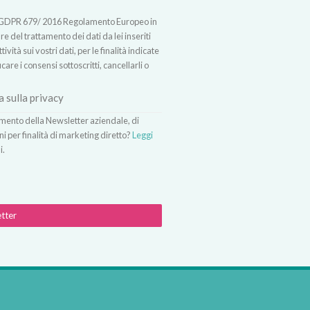
t.13 GDPR 679/ 2016 Regolamento Europeo in
 del trattamento dei dati da lei inseriti
vità sui vostri dati, per le finalità indicate
icare i consensi sottoscritti, cancellarli o
a sulla privacy
vimento della Newsletter aziendale, di
ni per finalità di marketing diretto?
Leggi
i.
etter