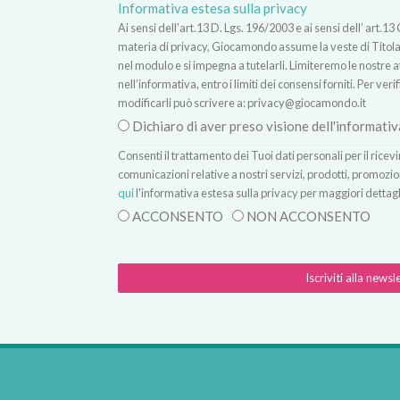
Informativa estesa sulla privacy
Ai sensi dell’art.13 D. Lgs. 196/2003 e ai sensi dell’ ar
materia di privacy, Giocamondo assume la veste di Titolare
nel modulo e si impegna a tutelarli. Limiteremo le nostre atti
nell’informativa, entro i limiti dei consensi forniti. Per verif
modificarli può scrivere a:
privacy@giocamondo.it
Dichiaro di aver preso visione dell'informativ
Consenti il trattamento dei Tuoi dati personali per il rice
comunicazioni relative a nostri servizi, prodotti, promozio
qui
l'informativa estesa sulla privacy per maggiori dettagl
ACCONSENTO
NON ACCONSENTO
Iscriviti alla newsl