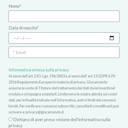
Nome*
Data di nascita*
Informativa estesa sulla privacy
Ai sensi dell’art.13 D. Lgs. 196/2003 e ai sensi dell’ art.13 GDPR 679/
2016 Regolamento Europeo in materia di privacy, Giocamondo
assume la veste di Titolare del trattamento dei dati da lei inseriti nel
modulo e si impegna a tutelarli. Limiteremo le nostre attività sui vostri
dati, per le finalità indicate nell’informativa, entro i limiti dei consensi
forniti. Per verificare i consensi sottoscritti, cancellarli o modificarli può
scrivere a:
privacy@giocamondo.it
Dichiaro di aver preso visione dell'informativa sulla
privacy