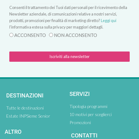
Consenti il trattamento dei Tuoi dati personali per il ricevimento della
Newsletter aziendale, di comunicazioni relative a nostri servizi,
prodotti, promozioni per finalità di marketing diretto?
Leggi qui
l'informativa estesa sulla privacy per maggiori dettagli.
ACCONSENTO
NON ACCONSENTO
Iscriviti alla newsletter
SERVIZI
DESTINAZIONI
Tipologia programmi
Tutte le destinazioni
10 motivi per sceglierci
Estate INPSieme Senior
Promozioni
ALTRO
CONTATTI