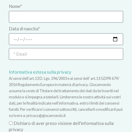
Nome*
Data di nascita*
Informativa estesa sulla privacy
Ai sensi dell’art.13 D. Lgs. 196/2003 e ai sensi dell’ art.13 GDPR 679/
2016 Regolamento Europeo in materia di privacy, Giocamondo
assume la veste di Titolare del trattamento dei dati da lei inseriti nel
modulo e si impegna a tutelarli. Limiteremo le nostre attività sui vostri
dati, per le finalità indicate nell’informativa, entro i limiti dei consensi
forniti. Per verificare i consensi sottoscritti, cancellarli o modificarli può
scrivere a:
privacy@giocamondo.it
Dichiaro di aver preso visione dell'informativa sulla
privacy