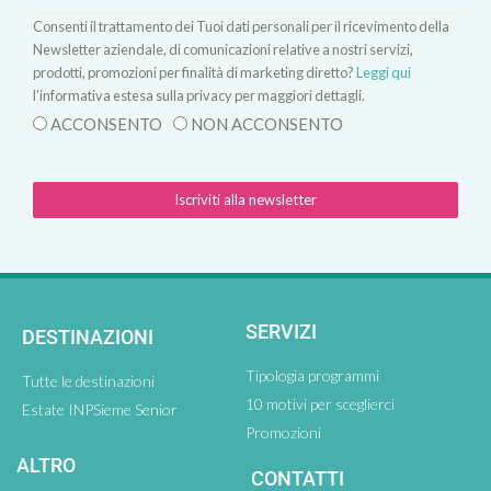
Consenti il trattamento dei Tuoi dati personali per il ricevimento della
Newsletter aziendale, di comunicazioni relative a nostri servizi,
prodotti, promozioni per finalità di marketing diretto?
Leggi qui
l'informativa estesa sulla privacy per maggiori dettagli.
ACCONSENTO
NON ACCONSENTO
Iscriviti alla newsletter
SERVIZI
DESTINAZIONI
Tipologia programmi
Tutte le destinazioni
10 motivi per sceglierci
Estate INPSieme Senior
Promozioni
ALTRO
CONTATTI