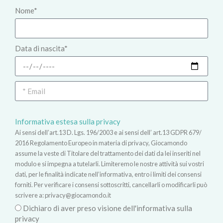
Nome*
Data di nascita*
Informativa estesa sulla privacy
Ai sensi dell’art.13 D. Lgs. 196/2003 e ai sensi dell’ art.13 GDPR 679/
2016 Regolamento Europeo in materia di privacy, Giocamondo
assume la veste di Titolare del trattamento dei dati da lei inseriti nel
modulo e si impegna a tutelarli. Limiteremo le nostre attività sui vostri
dati, per le finalità indicate nell’informativa, entro i limiti dei consensi
forniti. Per verificare i consensi sottoscritti, cancellarli o modificarli può
scrivere a:
privacy@giocamondo.it
Dichiaro di aver preso visione dell'informativa sulla
privacy