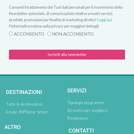
Consenti il trattamento dei Tuoi dati personali per il ricevimento della
Newsletter aziendale, di comunicazioni relative a nostri servizi,
prodotti, promozioni per finalità di marketing diretto?
Leggi qui
l'informativa estesa sulla privacy per maggiori dettagli.
ACCONSENTO
NON ACCONSENTO
Iscriviti alla newsletter
SERVIZI
DESTINAZIONI
Tipologia programmi
Tutte le destinazioni
10 motivi per sceglierci
Estate INPSieme Senior
Promozioni
ALTRO
CONTATTI