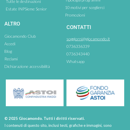
Tutte le destinazioni
10 motivi per sceglierci
Estate INPSieme Senior
Promozioni
ALTRO
CONTATTI
Giocamondo Club
soggiorni@giocamondo.it
Accedi
0736336339
Blog
0736343440
Reclami
Whatsapp
Dichiarazione accessibilità
© 2025 Giocamondo. Tutti i diritti riservati.
I contenuti di questo sito, inclusi testi, grafiche e immagini, sono