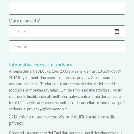
Data di nascita*
Informativa estesa sulla privacy
Ai sensi dell’art.13 D. Lgs. 196/2003 e ai sensi dell’ art.13 GDPR 679/
2016 Regolamento Europeo in materia di privacy, Giocamondo
assume la veste di Titolare del trattamento dei dati da lei inseriti nel
modulo e si impegna a tutelarli. Limiteremo le nostre attività sui vostri
dati, per le finalità indicate nell’informativa, entro i limiti dei consensi
forniti. Per verificare i consensi sottoscritti, cancellarli o modificarli può
scrivere a:
privacy@giocamondo.it
Dichiaro di aver preso visione dell'informativa sulla
privacy
Consenti il trattamento dei Tuoi dati personali per il ricevimento della