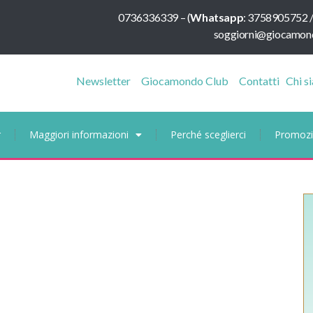
0736336339
–
(
Whatsapp
:
3758905752 
soggiorni@giocamond
Newsletter
Giocamondo Club
Contatti
Chi s
r
Maggiori informazioni
Perché sceglierci
Promozi