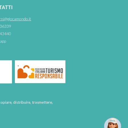
TATTI
rni@giocamondo.it
36339
43440
app
copiare, distribuire, trasmettere,