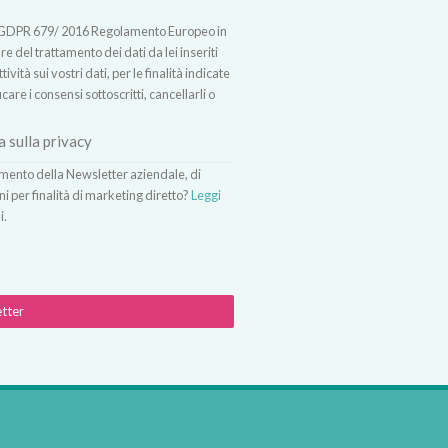
t.13 GDPR 679/ 2016 Regolamento Europeo in
 del trattamento dei dati da lei inseriti
vità sui vostri dati, per le finalità indicate
icare i consensi sottoscritti, cancellarli o
a sulla privacy
vimento della Newsletter aziendale, di
ni per finalità di marketing diretto?
Leggi
i.
etter