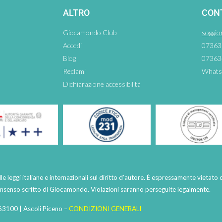
ALTRO
CON
Giocamondo Club
soggio
Accedi
07363
Blog
07363
Reclami
Whats
Dichiarazione accessibilità
lle leggi italiane e internazionali sul diritto d’autore. È espressamente vietato 
consenso scritto di Giocamondo. Violazioni saranno perseguite legalmente.
63100 | Ascoli Piceno –
CONDIZIONI GENERALI