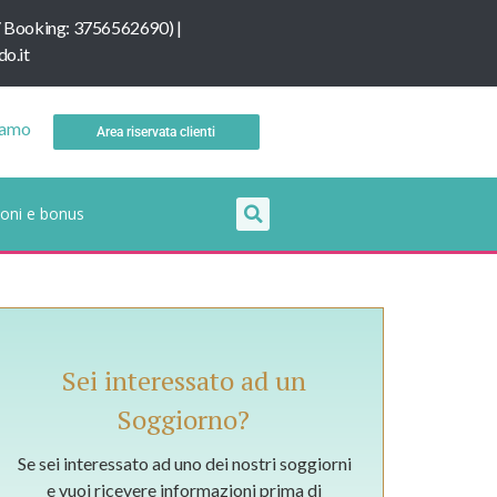
/
B
ooking: 3756562690
) |
o.it
iamo
Area riservata clienti
oni e bonus
Sei interessato ad un
Soggiorno?
Se sei interessato ad uno dei nostri soggiorni
e vuoi ricevere informazioni prima di