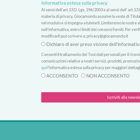
Informativa estesa sulla privacy
Ai sensi dell’art.13 D. Lgs. 196/2003 e ai sensi dell’ ar
materia di privacy, Giocamondo assume la veste di Titolare
nel modulo e si impegna a tutelarli. Limiteremo le nostre atti
nell’informativa, entro i limiti dei consensi forniti. Per verif
modificarli può scrivere a:
privacy@giocamondo.it
Dichiaro di aver preso visione dell'informativ
Consenti il trattamento dei Tuoi dati personali per il rice
comunicazioni relative a nostri servizi, prodotti, promozio
qui
l'informativa estesa sulla privacy per maggiori dettagl
ACCONSENTO
NON ACCONSENTO
Iscriviti alla newsl