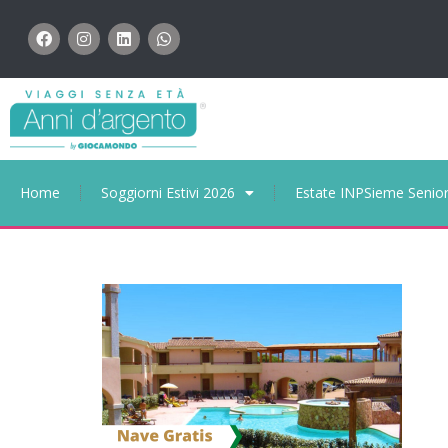
Home
Soggiorni Estivi 2026
Estate INPSieme Senio