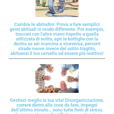
Cambia le abitudini: Prova a fare semplici
gesti abituali in modo differente. Per esempio,
truccati con l'altra mano rispetto a quella
utilizzata di solito, apri le bottiglie con la
destra se sei mancina e viceversa, percorri
strade nuove invece del solito tragitto,
abituerai il tuo cervello ad essere più reattivo!
Gestisci meglio la tua vita! Disorganizzazione,
correre dietro alle cose da fare, impegni
dell’ultimo minuto… sono tutte fonti di stress,