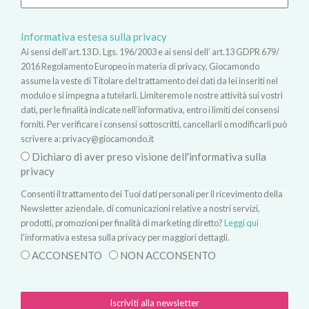
Informativa estesa sulla privacy
Ai sensi dell’art.13 D. Lgs. 196/2003 e ai sensi dell’ art.13 GDPR 679/
2016 Regolamento Europeo in materia di privacy, Giocamondo
assume la veste di Titolare del trattamento dei dati da lei inseriti nel
modulo e si impegna a tutelarli. Limiteremo le nostre attività sui vostri
dati, per le finalità indicate nell’informativa, entro i limiti dei consensi
forniti. Per verificare i consensi sottoscritti, cancellarli o modificarli può
scrivere a:
privacy@giocamondo.it
Dichiaro di aver preso visione dell'informativa sulla
privacy
Consenti il trattamento dei Tuoi dati personali per il ricevimento della
Newsletter aziendale, di comunicazioni relative a nostri servizi,
prodotti, promozioni per finalità di marketing diretto?
Leggi qui
l'informativa estesa sulla privacy per maggiori dettagli.
ACCONSENTO
NON ACCONSENTO
Iscriviti alla newsletter